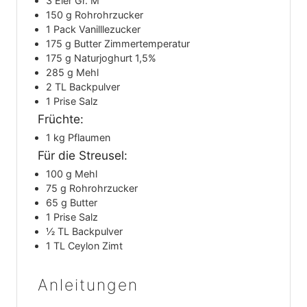
3
Eier Gr. M
150
g
Rohrohrzucker
1
Pack Vanilllezucker
175
g
Butter
Zimmertemperatur
175
g
Naturjoghurt 1,5%
285
g
Mehl
2
TL
Backpulver
1
Prise Salz
Früchte:
1
kg
Pflaumen
Für die Streusel:
100
g
Mehl
75
g
Rohrohrzucker
65
g
Butter
1
Prise
Salz
½
TL
Backpulver
1
TL
Ceylon Zimt
Anleitungen