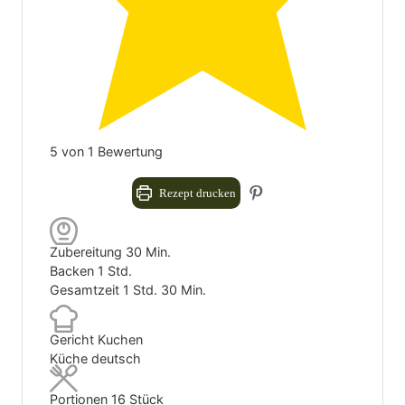
5
von 1 Bewertung
Rezept drucken
Minuten
Zubereitung
30
Min.
Stunde
Backen
1
Std.
Stunde
Minuten
Gesamtzeit
1
Std.
30
Min.
Gericht
Kuchen
Küche
deutsch
Portionen
16
Stück